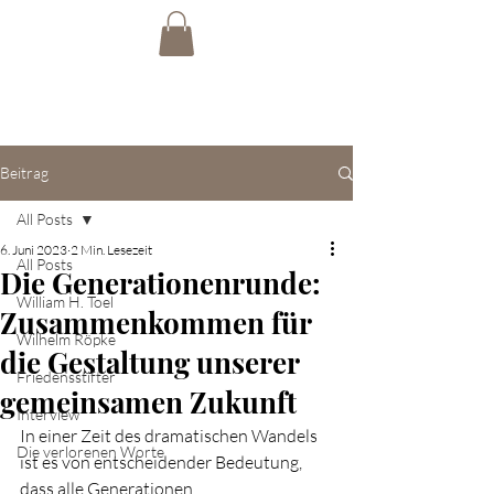
Beitrag
All Posts
6. Juni 2023
2 Min. Lesezeit
All Posts
Die Generationenrunde:
William H. Toel
Zusammenkommen für
Wilhelm Röpke
die Gestaltung unserer
Friedensstifter
gemeinsamen Zukunft
Interview
In einer Zeit des dramatischen Wandels 
Die verlorenen Worte
ist es von entscheidender Bedeutung, 
dass alle Generationen 