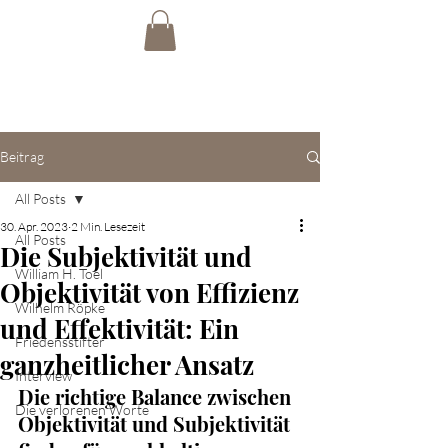
Beitrag
All Posts
30. Apr. 2023
2 Min. Lesezeit
All Posts
Die Subjektivität und
William H. Toel
Objektivität von Effizienz
Wilhelm Röpke
und Effektivität: Ein
Friedensstifter
ganzheitlicher Ansatz
Interview
Die richtige Balance zwischen 
Die verlorenen Worte
Objektivität und Subjektivität 