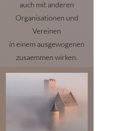
auch mit anderen
Organisationen und
Vereinen
in einem ausgewogenen
zusaemmen wirken.