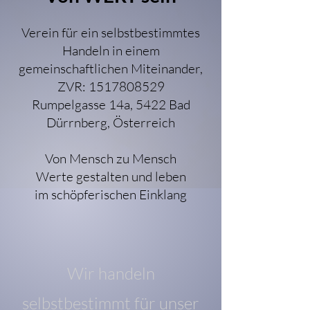
Verein für ein selbstbestimmtes
Handeln in einem
gemeinschaftlichen Miteinander,
ZVR:
1517808529
Rumpelgasse 14a, 5422 Bad
Dürrnberg, Österreich
Von Mensch zu Mensch
Werte gestalten und leben
im schöpferischen Einklang
Wir handeln
selbstbestimmt für unser