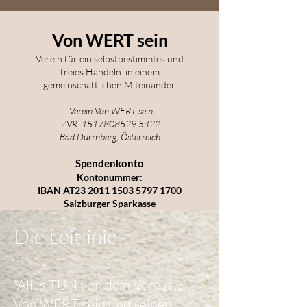
Von WERT sein
Verein für ein selbstbestimmtes und
freies Handeln. in einem
gemeinschaftlichen Miteinander.
Verein Von WERT sein,
ZVR:
1517808529 5422
Bad Dürrnberg, Österreich
Spendenkonto
Kontonummer:
IBAN AT23
2011 1503 5797 1700
Salzburger Sparkasse
Die Leitlinie
"Alles TUN von dem Verein ,
Von WERT sein und seinen