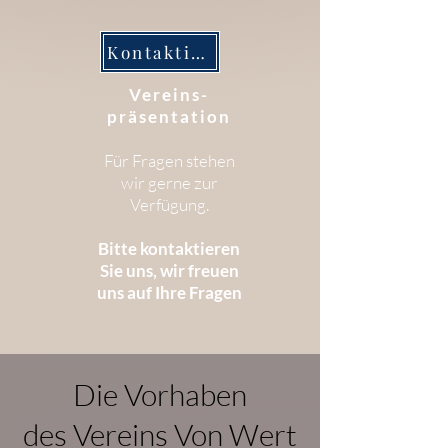
Kontaktieren Sie uns
Vereins-
präsentation
Für Fragen stehen
wir gerne zur
Verfügung.
Bitte kontaktieren
Sie uns, wir freuen
uns auf Ihre Fragen
Die Vorhaben
des Vereins Von Wert