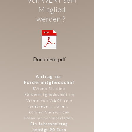
Von WERT sein
Mitglied
werden ?
Document.pdf
Antrag zur
Fördermitgliedschaf
t
Wenn Sie eine
Fördermitgliedschaft im
Verein von WERT sein
anstreben, wollen,
können Sie sich das
Formular herunterladen.
Ein Jahresbeitrag
beträgt 90 Euro