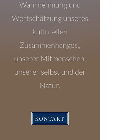
Wahrnehmung und
Wertschätzung unseres
kulturellen
Zusammenhanges,,
unserer Mitmenschen,
unserer selbst und der
Natur.
KONTAKT