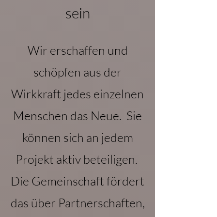
sein
Wir erschaffen und
schöpfen aus der
Wirkkraft jedes einzelnen
Menschen das Neue. Sie
können sich an jedem
Projekt aktiv beteiligen.
Die Gemeinschaft fördert
das über Partnerschaften,