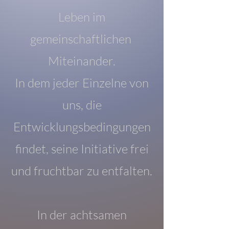
Leben im
gemeinschaftlichen
Miteinander.
In dem jeder Einzelne von
uns, die
Entwicklungsbedingungen
findet, seine Initiative frei
und fruchtbar zu entfalten.
In der achtsamen