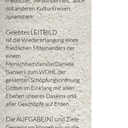
friedlicher, Verbundenheit, auch
mit anderen Kulturkreisen,
zusammen.
Gelebtes LEITBILD
ist die Wiedererlangung eines
friedlichen Miteinanders der
einem
Menschheitsfamilie(Daniele
Ganser), zum WOHL der
gesamten Schöpfungsordnung
Gottes im Einklang mit allen
Ebenen unseres Daseins und
aller Geschöpfe auf Erden.
Die AUFGABE(N) und Ziele
Gemeinsam können wir an die