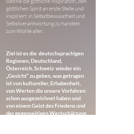
welche die göttliche Inspiration, den
göttlichen Spirit an erste Stelle und
inspiriert in Selbstbewusstheit und
Selbstverantwortung zu handeln
zum Wohle aller.
Ziel ist es die deutschsprachigen
Regionen, Deutschland,
Österreich, Schweiz wieder ein
„Gesicht“ zu geben, was getragen
ist von kultureller, Erhabenheit,
von Werten die unsere Vorfahren
schon ausgezeichnet haben und
von einem Geist des Friedens und
der gegenseitigen Wertschätzung.
Von Wert sein,
unterstützt