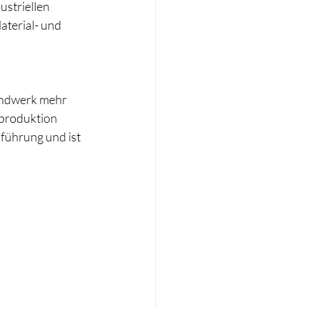
striellen 
aterial- und 
andwerk mehr 
produktion 
führung und ist 