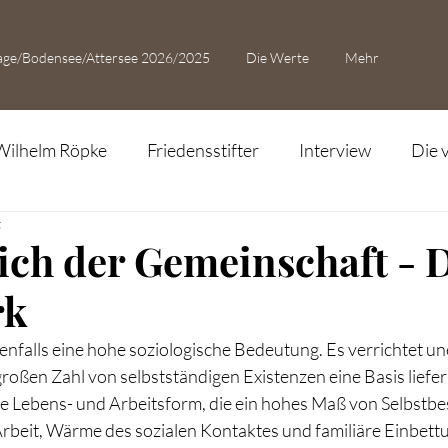
age/Bodensee/Attersee 2026/2025
Die Werte
Mehr
Wilhelm Röpke
Friedensstifter
Interview
Die 
t
ich der Gemeinschaft - 
rk
falls eine hohe soziologische Bedeutung. Es verrichtet un
großen Zahl von selbstständigen Existenzen eine Basis liefer
ne Lebens- und Arbeitsform, die ein hohes Maß von Selbstb
Arbeit, Wärme des sozialen Kontaktes und familiäre Einbettu