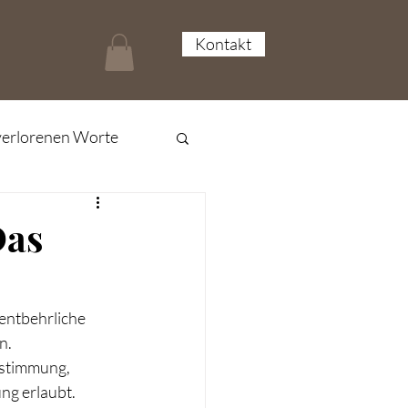
Kontakt
verlorenen Worte
Das
entbehrliche 
n.
estimmung, 
ng erlaubt.