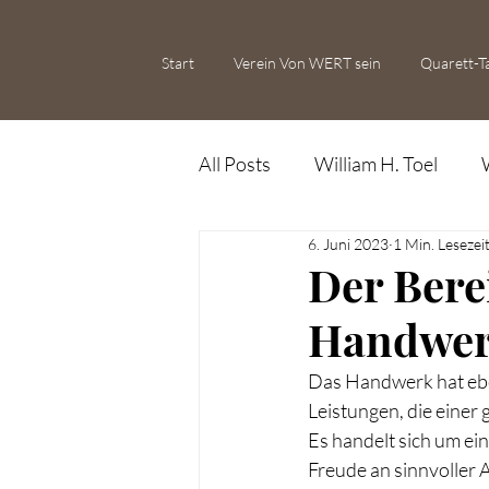
Start
Verein Von WERT sein
Quarett-T
All Posts
William H. Toel
6. Juni 2023
1 Min. Lesezei
Der Bere
Handwe
Das Handwerk hat eben
Leistungen, die einer 
Es handelt sich um ei
Freude an sinnvoller 