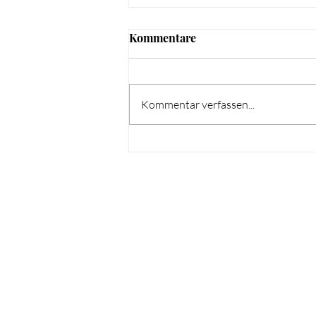
Kommentare
Kommentar verfassen...
Der Bereich der
Gemeinschaft -
Traditionelles Landgewerbe
Si
- Das Beispiel Bally
R
Email