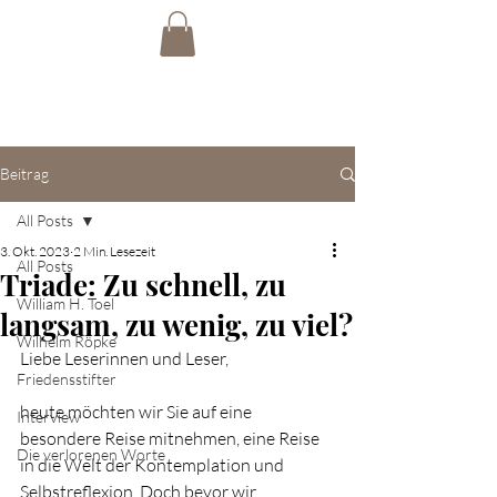
Beitrag
All Posts
3. Okt. 2023
2 Min. Lesezeit
All Posts
Triade: Zu schnell, zu
William H. Toel
langsam, zu wenig, zu viel?
Wilhelm Röpke
Liebe Leserinnen und Leser,
Friedensstifter
heute möchten wir Sie auf eine 
Interview
besondere Reise mitnehmen, eine Reise 
Die verlorenen Worte
in die Welt der Kontemplation und 
Selbstreflexion. Doch bevor wir 