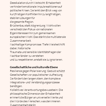
Deeskalation durch Weitsicht: Erhabenheit
verhindert emotionale Impulsreaktionen auf
politische Krisen. Sie lenkt den Blick weg von
kurzfristigen Konflikten hin zu langfristigen,
stabilen Lösungen für
die gesamte Region.
Brückenbau statt Abgrenzung: Wohlwollen
verschiebt den Fokus von nationalen
Eigeninteressen hin zum gemeinsamen
europäischen Wohl. Das stärkt die multilaterale
Zusammenarbeit.
Nachhaltige Kompromisse: Tiefe Weisheit hilft
dabei, historische
Traumata und sensible Identitätsfragen der
Nachbarländer zu verstehen
und zu respektieren, anstatt sie zu ignorieren.
Gesellschaftliche und kulturelle Ebene
Resilience gegen Polarisierung: Geduld schützt
Gesellschaften vor populistischer Aufheizung.
Sie fördert den langen Atem, den komplexe
Integrations- und Verständigungsprozesse
benötigen.
Kollektives Verantwortungsbewusstsein: Die
philosophische Dimension der Erhabenheit
erinnert die Bürger an universelle Werte und
die Würde des Menschen, was den inneren
Zusammenhalt stärkt.