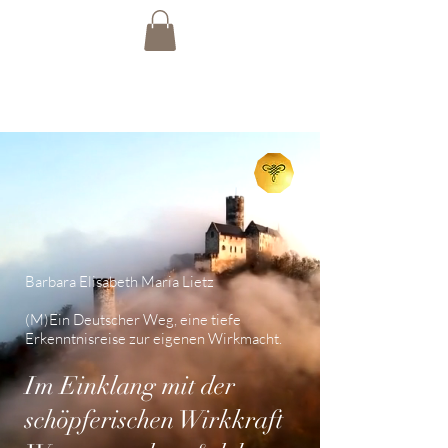
Barbara Elisabeth Maria Lietz
(M)Ein Deutscher Weg, eine tiefe
Erkenntnisreise zur eigenen Wirkmacht.
Im Einklang mit der
schöpferischen Wirkkraft