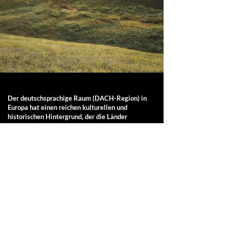
Der deutschsprachige Raum (DACH-Region) in
Europa hat einen reichen kulturellen und
historischen Hintergrund, der die Länder
beeinflusst hat.
Zu diesen Werten gehören Zuverlässigkeit,
Klarheit, Disziplin, Loyalität, hohe Kreativität und
Schaffenskraft von Lösungen . Qualität ist von
eminenter Wichtigkeit.
Werte wie das Durchdenken von schwierigen
Problemen sind geprägt von Herzensgüte und
stellen die Schöpferkraft des Mensch en in den
Mittelpunkt,. Dies sind wichtige Eigenschaften,
die zum Synonym für die deutsche Kultur