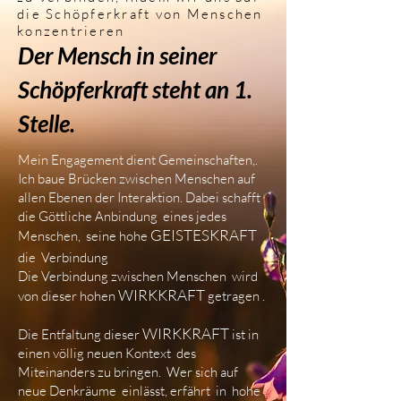
die Schöpferkraft von Menschen
konzentrieren
Der Mensch in seiner
Schöpferkraft steht an 1.
Stelle.
Mein Engagement dient Gemeinschaften,.
Ich baue Brücken zwischen Menschen auf
allen Ebenen der Interaktion. Dabei schafft
die Göttliche Anbindung eines jedes
GEISTESKRAFT
Menschen, seine hohe
die Verbindung
Die Verbindung zwischen Menschen wird
WIRKKRAFT
von dieser hohen
getragen .
WIRKKRAFT
Die Entfaltung dieser
ist in
einen völlig neuen Kontext des
Miteinanders zu bringen. Wer sich auf
neue Denkräume einlässt, erfährt in hohe