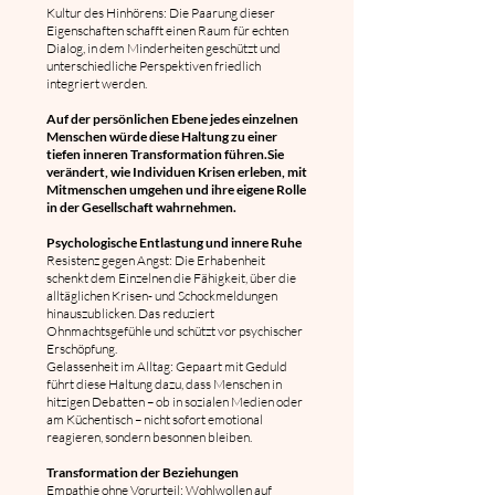
Kultur des Hinhörens: Die Paarung dieser
Eigenschaften schafft einen Raum für echten
Dialog, in dem Minderheiten geschützt und
unterschiedliche Perspektiven friedlich
integriert werden.
Auf der persönlichen Ebene jedes einzelnen
Menschen würde diese Haltung zu einer
tiefen inneren Transformation führen.Sie
verändert, wie Individuen Krisen erleben, mit
Mitmenschen umgehen und ihre eigene Rolle
in der Gesellschaft wahrnehmen.
Psychologische Entlastung und innere Ruhe
Resistenz gegen Angst: Die Erhabenheit
schenkt dem Einzelnen die Fähigkeit, über die
alltäglichen Krisen- und Schockmeldungen
hinauszublicken. Das reduziert
Ohnmachtsgefühle und schützt vor psychischer
Erschöpfung.
Gelassenheit im Alltag: Gepaart mit Geduld
führt diese Haltung dazu, dass Menschen in
hitzigen Debatten – ob in sozialen Medien oder
am Küchentisch – nicht sofort emotional
reagieren, sondern besonnen bleiben.
Transformation der Beziehungen
Empathie ohne Vorurteil: Wohlwollen auf