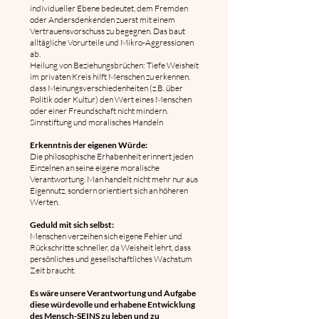
individueller Ebene bedeutet, dem Fremden
oder Andersdenkenden zuerst mit einem
Vertrauensvorschuss zu begegnen. Das baut
alltägliche Vorurteile und Mikro-Aggressionen
ab.
Heilung von Beziehungsbrüchen: Tiefe Weisheit
im privaten Kreis hilft Menschen zu erkennen,
dass Meinungsverschiedenheiten (z.B. über
Politik oder Kultur) den Wert eines Menschen
oder einer Freundschaft nicht mindern.
Sinnstiftung und moralisches Handeln
Erkenntnis der eigenen Würde:
Die philosophische Erhabenheit erinnert jeden
Einzelnen an seine eigene moralische
Verantwortung. Man handelt nicht mehr nur aus
Eigennutz, sondern orientiert sich an höheren
Werten.
Geduld mit sich selbst:
Menschen verzeihen sich eigene Fehler und
Rückschritte schneller, da Weisheit lehrt, dass
persönliches und gesellschaftliches Wachstum
Zeit braucht.
Es wäre unsere Verantwortung und Aufgabe
diese würdevolle und erhabene Entwicklung
des Mensch-SEINS zu leben und zu